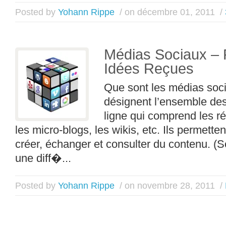
Posted by
Yohann Rippe
/ on décembre 01, 2011
/
Médias Sociaux –
Idées Reçues
Que sont les médias soc
désignent l’ensemble de
ligne qui comprend les ré
les micro-blogs, les wikis, etc. Ils permette
créer, échanger et consulter du contenu. (So
une diff�...
Posted by
Yohann Rippe
/ on novembre 28, 2011
/