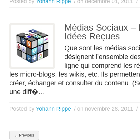
Posted by
Yohann Rippe
/ on décembre 01, 2011
/
Médias Sociaux –
Idées Reçues
Que sont les médias soc
désignent l’ensemble de
ligne qui comprend les ré
les micro-blogs, les wikis, etc. Ils permette
créer, échanger et consulter du contenu. (So
une diff�...
Posted by
Yohann Rippe
/ on novembre 28, 2011
/
←
Previous