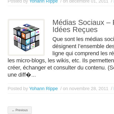
Posted by
Yohann Rippe
/ on décembre 01, 2011
/
Médias Sociaux –
Idées Reçues
Que sont les médias soc
désignent l’ensemble de
ligne qui comprend les ré
les micro-blogs, les wikis, etc. Ils permette
créer, échanger et consulter du contenu. (So
une diff�...
Posted by
Yohann Rippe
/ on novembre 28, 2011
/
←
Previous