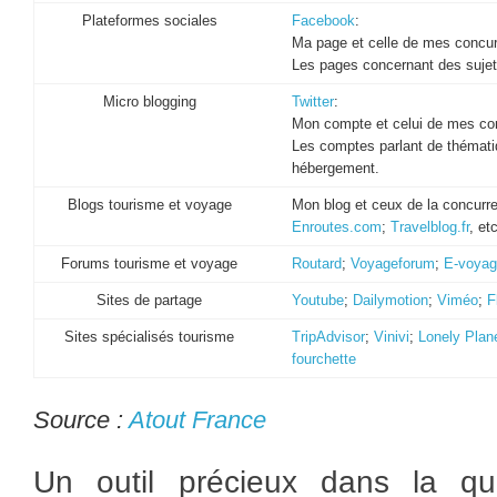
Plateformes sociales
Facebook
:
Ma page et celle de mes concur
Les pages concernant des suje
Micro blogging
Twitter
:
Mon compte et celui de mes con
Les comptes parlant de thémat
hébergement.
Blogs tourisme et voyage
Mon blog et ceux de la concurr
Enroutes.com
;
Travelblog.fr
, etc
Forums tourisme et voyage
Routard
;
Voyageforum
;
E-voyag
Sites de partage
Youtube
;
Dailymotion
;
Viméo
;
F
Sites spécialisés tourisme
TripAdvisor
;
Vinivi
;
Lonely Plan
fourchette
Source :
Atout France
Un outil précieux dans la quê